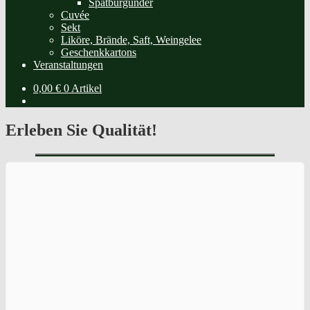
Spätburgunder
Cuvée
Sekt
Liköre, Brände, Saft, Weingelee
Geschenkkartons
Veranstaltungen
0,00
€
0 Artikel
Erleben Sie Qualität!