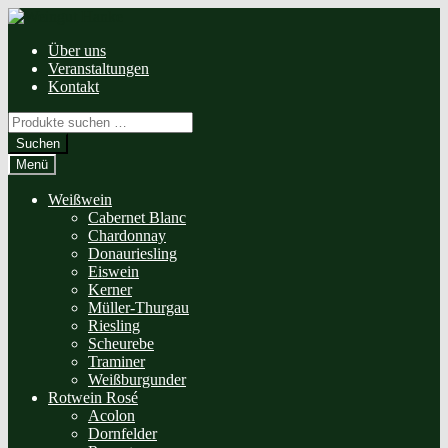
Zur
Zum
Navigation
Inhalt
Über uns
springen
springen
Veranstaltungen
Kontakt
Suchen
nach:
Suchen
Menü
Weißwein
Cabernet Blanc
Chardonnay
Donauriesling
Eiswein
Kerner
Müller-Thurgau
Riesling
Scheurebe
Traminer
Weißburgunder
Rotwein Rosé
Acolon
Dornfelder