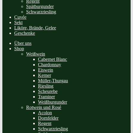
Regent
Spätburgunder
Schwarzriesling
Cuvée
Sekt
Liköre, Brände, Gelee
Geschenke
Über uns
Shop
Weißwein
Cabernet Blanc
Chardonnay
Eiswein
Kerner
Müller-Thurgau
Riesling
Scheurebe
Traminer
Weißburgunder
Rotwein und Rosé
Acolon
Dornfelder
Regent
Schwarzriesling